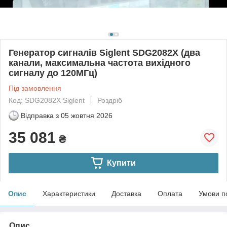
Генератор сигналів Siglent SDG2082X (два
канали, максимальна частота вихідного
сигналу до 120МГц)
Під замовлення
Код: SDG2082X Siglent
Роздріб
Відправка з
05 жовтня 2026
35 081
₴
Купити
Опис
Характеристики
Доставка
Оплата
Умови п
Опис