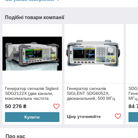
Подібні товари компанії
Генератор сигналів Siglent
Генератор сигналів
SDG
SDG2122X (два канали,
SIGLENT SDG6052X,
Гене
максимальна частота
двоканальний, 500 МГц
МГц,
вихідного сигналу до 120
50 276
84 
₴
МГц)
Ціну уточнюйте
Купити
Про нас