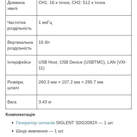
Довжина
CH1: 16 к точок, CH2: 512 к точок
хвилі
Частотна
1 мкГц
роздільність
Вертикальна
16 біт
роздільність
Інтерфейси
USB Host, USB Device (USBTMC), LAN (VXI-
11)
Розміри,
260.3 мм × 107.2 мм × 295.7 мм
ш×в×г
Вага
3.43 кг
Комплектація
Генератор сигналів
SIGLENT SDG2082X — 1 шт.
Шнур живлення — 1 шт.