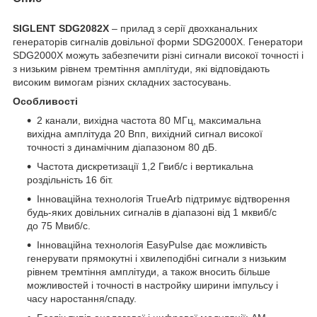
SIGLENT SDG2082X
– прилад з серії двохканальних
генераторів сигналів довільної форми SDG2000X. Генератори
SDG2000X можуть забезпечити різні сигнали високої точності і
з низьким рівнем тремтіння амплітуди, які відповідають
високим вимогам різних складних застосувань.
Особливості
2 канали, вихідна частота 80 МГц, максимальна
вихідна амплітуда 20 Впп, вихідний сигнал високої
точності з динамічним діапазоном 80 дБ.
Частота дискретизації 1,2 Гвиб/с і вертикальна
роздільність 16 біт.
Інноваційна технологія TrueArb підтримує відтворення
будь-яких довільних сигналів в діапазоні від 1 мквиб/с
до 75 Мвиб/с.
Інноваційна технологія EasyPulse дає можливість
генерувати прямокутні і хвилеподібні сигнали з низьким
рівнем тремтіння амплітуди, а також вносить більше
можливостей і точності в настройку ширини імпульсу і
часу наростання/спаду.