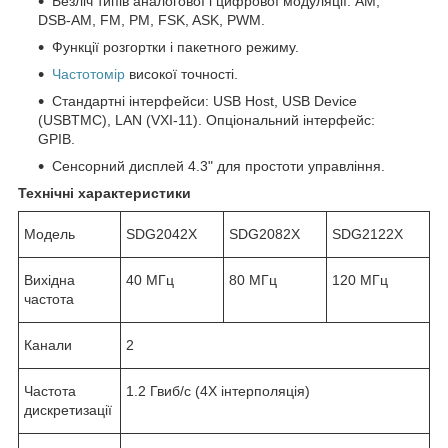
Безліч типів аналогової і цифрової модуляції: AM,
DSB-AM, FM, PM, FSK, ASK, PWM.
Функції розгортки і пакетного режиму.
Частотомір
високої точності.
Стандартні інтерфейси: USB Host, USB Device
(USBTMC), LAN (VXI-11). Опціональний інтерфейс:
GPIB.
Сенсорний дисплей 4.3" для простоти управління.
Технічні характеристики
Модель
SDG2042X
SDG2082X
SDG2122X
Вихідна
40 МГц
80 МГц
120 МГц
частота
Канали
2
Частота
1.2 Гвиб/с (4X інтерполяція)
дискретизації