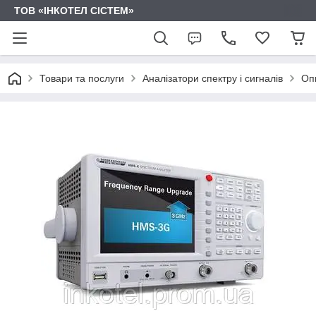
ТОВ «ІНКОТЕЛ СІСТЕМ»
Товари та послуги
Аналізатори спектру і сигналів
Оп