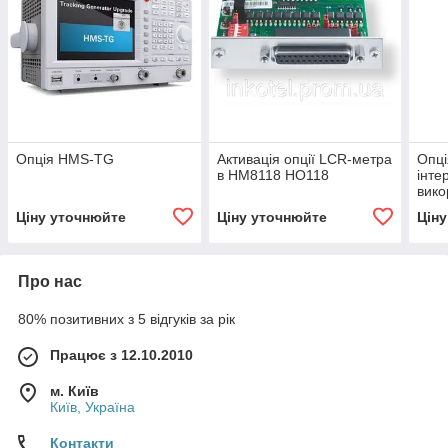
Опція HMS-TG
Активація опції LCR-метра
Опці
в HM8118 HO118
інте
вико
осц
Ціну уточнюйте
Ціну уточнюйте
Цін
Про нас
80% позитивних з 5 відгуків за рік
Працює з 12.10.2010
м. Київ
Київ, Україна
Контакти