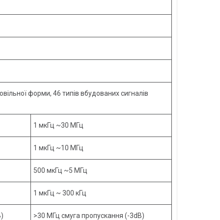
овільної форми, 46 типів вбудованих сигналів
1 мкГц ~30 МГц
1 мкГц ~10 МГц
500 мкГц ~5 МГц
1 мкГц ~ 300 кГц
)
>30 МГц смуга пропускання (-3dB)