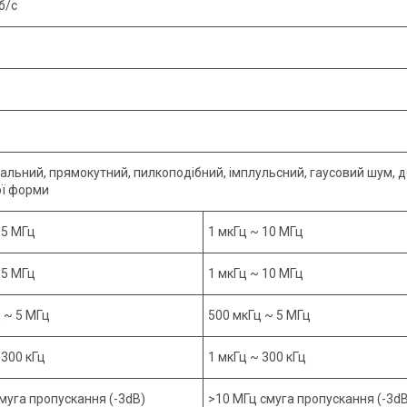
б/с
альний, прямокутний, пилкоподібний, імплульсний, гаусовий шум, д
ої форми
 5 МГц
1 мкГц ~ 10 МГц
 5 МГц
1 мкГц ~ 10 МГц
 ~ 5 МГц
500 мкГц ~ 5 МГц
 300 кГц
1 мкГц ~ 300 кГц
муга пропускання (-3dB)
>10 МГц смуга пропускання (-3dB