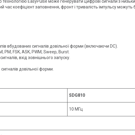
ю технологією EasyPulse може генерувати цифрові сигнали з низьк
й час коефіцієнт заповнення, фронт і тривалість імпульсу можуть 
типів вбудованих сигналів довільної форми (включаючи DC).
, PM, FSK, ASK, PWM, Sweep, Burst.
сигналів, вхід зовнішнього запуску.
сигналів довільної форми.
SDG810
10 МГц