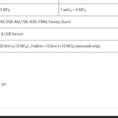
 5 МГц
1 мкГц ~ 5 МГц
PM, DSB-AM, FSK, ASK, PWM, Sweep, Burst
 & USB Device
0 Впп (≤10 МГц) , 4 мВпп~10 Впп (>10 МГц) (високий опір)
1 шт.