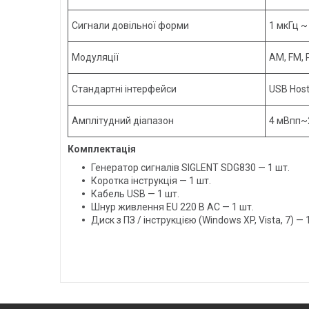
Сигнали довільної форми
1 мкГц ~
Модуляції
AM, FM, 
Стандартні інтерфейси
USB Host
Амплітудний діапазон
4 мВпп~2
Комплектація
Генератор сигналів SIGLENT SDG830 — 1 шт.
Коротка інструкція — 1 шт.
Кабель USB — 1 шт.
Шнур живлення EU 220 В AC — 1 шт.
Диск з ПЗ / інструкцією (Windows XP, Vista, 7) — 