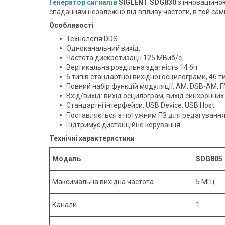
Генератор сигналів
SIGLENT SDG830
з інноваційно
спаданням незалежно від впливу частоти, в той сами
Особливості
Технологія DDS.
Одноканальний вихід.
Частота дискретизації 125 МВиб/с.
Вертикальна роздільна здатність 14 біт.
5 типів стандартної вихідної осцилограми, 46 
Повний набір функцій модуляції: AM, DSB-AM, FM
Вхід/вихід: вихід осцилограм, вихід синхронних 
Стандартні інтерфейси: USB Device, USB Host.
Поставляється з потужним ПЗ для редагування 
Підтримує дистанційне керування.
Технічні характеристики
Модель
SDG805
Максимальна вихідна частота
5 МГц
Канали
1