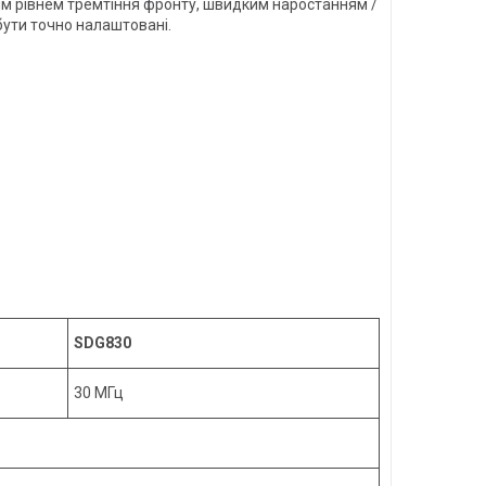
им рівнем тремтіння фронту, швидким наростанням /
бути точно налаштовані.
SDG830
30 МГц