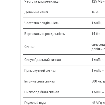
Частота дискретизації
125 МВи
Довжина хвилі
16 кБ
Частотна роздільність
1 мкГц
Вертикальна роздільність
14 біт
синусоїд
Сигнал
довільн
Синусоїдальний сигнал
1 мкГц ~
Прямокутний сигнал
1 мкГц ~
Імплульсний сигнал
500 мкГц
Пилкоподібний сигнал
1 мкГц ~
Гаусовий шум
>5 МГц с