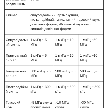
роздільність
Сигнал
синусоїдальний, прямокутний,
пилкоподібний, імплульсний, гаусовий шум,
довільної форми, 46 типів вбудованих
сигналів довільної форми
Синусоїдальн
1 мкГц ~ 5
1 мкГц ~ 10
1 мкГц ~30
ий сигнал
МГц
МГц
МГц
Прямокутний
1 мкГц ~ 5
1 мкГц ~ 10
1 мкГц ~10
сигнал
МГц
МГц
МГц
Імплульсний
500 мкГц ~ 5
500 мкГц ~ 5
500 мкГц ~5
сигнал
МГц
МГц
МГц
Пилкоподібни
1 мкГц ~ 300
1 мкГц ~ 300
1 мкГц ~ 300
й сигнал
кГц
кГц
кГц
Гаусовий
>5 МГц смуга
>10 МГц
>30 МГц
шум
пропускання
смуга
смуга