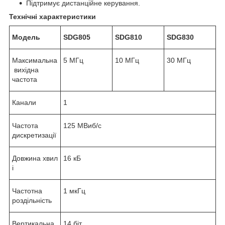
Підтримує дистанційне керування.
Технічні характеристики
Модель
SDG805
SDG810
SDG830
Максимальна
5 МГц
10 МГц
30 МГц
вихідна
частота
Канали
1
Частота
125 МВиб/с
дискретизації
Довжина хвил
16 кБ
і
Частотна
1 мкГц
роздільність
Вертикальна
14 біт