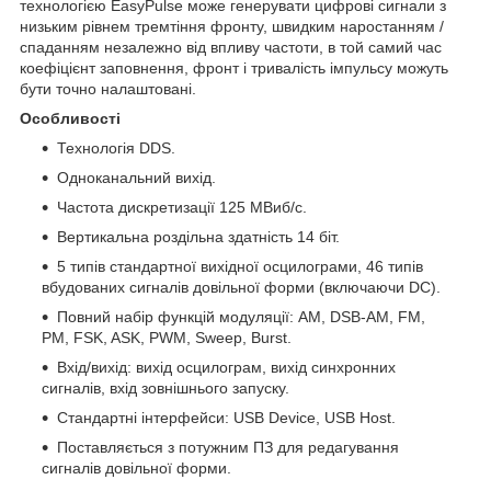
технологією EasyPulse може генерувати цифрові сигнали з
низьким рівнем тремтіння фронту, швидким наростанням /
спаданням незалежно від впливу частоти, в той самий час
коефіцієнт заповнення, фронт і тривалість імпульсу можуть
бути точно налаштовані.
Особливості
Технологія DDS.
Одноканальний вихід.
Частота дискретизації 125 МВиб/с.
Вертикальна роздільна здатність 14 біт.
5 типів стандартної вихідної осцилограми, 46 типів
вбудованих сигналів довільної форми (включаючи DC).
Повний набір функцій модуляції: AM, DSB-AM, FM,
PM, FSK, ASK, PWM, Sweep, Burst.
Вхід/вихід: вихід осцилограм, вихід синхронних
сигналів, вхід зовнішнього запуску.
Стандартні інтерфейси: USB Device, USB Host.
Поставляється з потужним ПЗ для редагування
сигналів довільної форми.