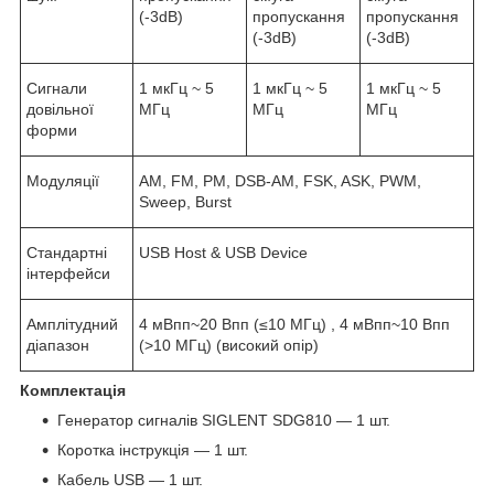
(-3dB)
пропускання
пропускання
(-3dB)
(-3dB)
Сигнали
1 мкГц ~ 5
1 мкГц ~ 5
1 мкГц ~ 5
довільної
МГц
МГц
МГц
форми
Модуляції
AM, FM, PM, DSB-AM, FSK, ASK, PWM,
Sweep, Burst
Стандартні
USB Host & USB Device
інтерфейси
Амплітудний
4 мВпп~20 Впп (≤10 МГц) , 4 мВпп~10 Впп
діапазон
(>10 МГц) (високий опір)
Комплектація
Генератор сигналів SIGLENT SDG810 — 1 шт.
Коротка інструкція — 1 шт.
Кабель USB — 1 шт.