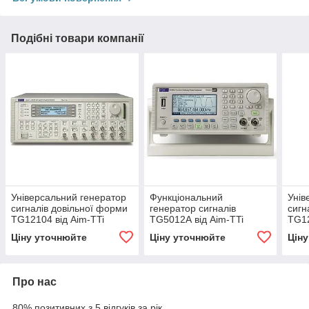
Подібні товари компанії
Універсальний генератор
Функціональний
Унів
сигналів довільної форми
генератор сигналів
сигн
TG12104 від Aim-TTi
TG5012А від Aim-TTi
TG12
Ціну уточнюйте
Ціну уточнюйте
Цін
Про нас
80% позитивних з 5 відгуків за рік