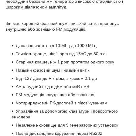
необхідний базовий RF генератор з високою стабільністю і
широким діапазоном амплітуд.
Він має хороший фазовий шум і низький витік і пропонує
внутрішню або зовнішню FM модуляцію.
Діапазон частот від 10 МГц до 1000 МГц
Точність краще, ніж 1 ppm від 15oC до 30 o c
Старіння краще, ніж 1 ppm протягом одного року
Низький фазовий шум і низький витік
Від -127 дБм до + 7 дБм, з кроком 0.1 дБ
Амплітудний вхід в дБм або мкВ / мВ
FM-модуляція, внутрішня або зовнішня
Чотирирядковий РК-дисплей з підсвічуванням
Управління за допомогою клавіатури і поворотного
енкодера
Незалежне сховище для 9 генераторних установок
Повне дистанційне керування через RS232