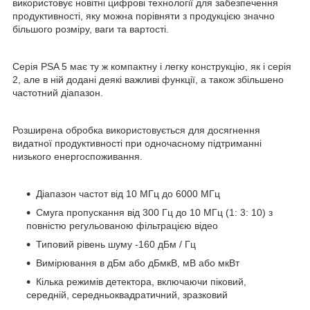
використовує новітні цифрові технології для забезпечення
продуктивності, яку можна порівняти з продукцією значно
більшого розміру, ваги та вартості.
Серія PSA 5 має ту ж компактну і легку конструкцію, як і серія
2, але в ній додані деякі важливі функції, а також збільшено
частотний діапазон.
Розширена обробка використовується для досягнення
видатної продуктивності при одночасному підтриманні
низького енергоспоживання.
Діапазон частот від 10 МГц до 6000 МГц
Смуга пропускання від 300 Гц до 10 МГц (1: 3: 10) з
повністю регульованою фільтрацією відео
Типовий рівень шуму -160 дБм / Гц
Вимірювання в дБм або дБмкВ, мВ або мкВт
Кілька режимів детектора, включаючи піковий,
середній, середньоквадратичний, зразковий