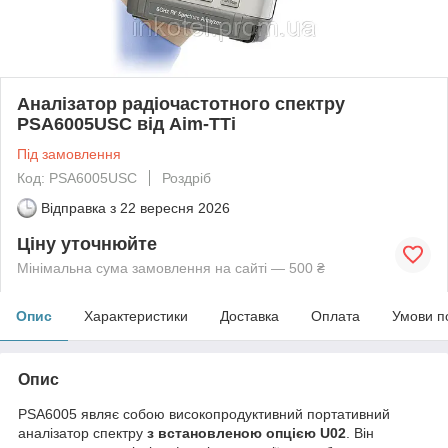
Аналізатор радіочастотного спектру
PSA6005USC від Aim-TTi
Під замовлення
Код: PSA6005USC
Роздріб
Відправка з
22 вересня 2026
Ціну уточнюйте
Мінімальна сума замовлення на сайті — 500 ₴
Опис
Характеристики
Доставка
Оплата
Умови п
Опис
PSA6005 являє собою високопродуктивний портативний
аналізатор спектру
з встановленою опцією U02
. Він