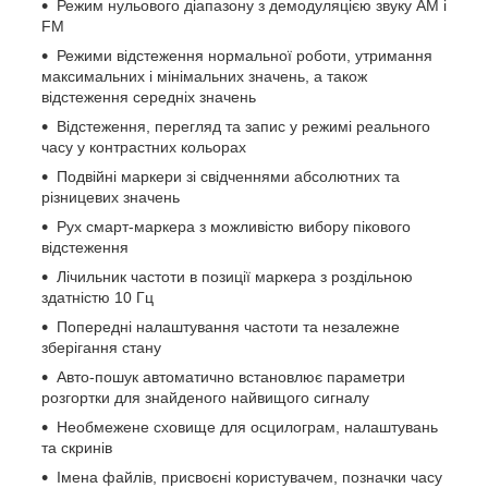
Режим нульового діапазону з демодуляцією звуку AM і
FM
Режими відстеження нормальної роботи, утримання
максимальних і мінімальних значень, а також
відстеження середніх значень
Відстеження, перегляд та запис у режимі реального
часу у контрастних кольорах
Подвійні маркери зі свідченнями абсолютних та
різницевих значень
Рух смарт-маркера з можливістю вибору пікового
відстеження
Лічильник частоти в позиції маркера з роздільною
здатністю 10 Гц
Попередні налаштування частоти та незалежне
зберігання стану
Авто-пошук автоматично встановлює параметри
розгортки для знайденого найвищого сигналу
Необмежене сховище для осцилограм, налаштувань
та скринів
Імена файлів, присвоєні користувачем, позначки часу