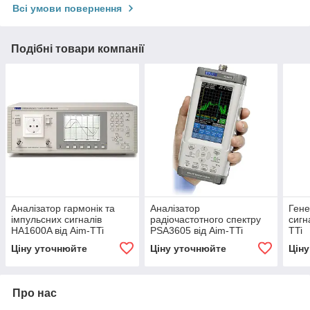
Всі умови повернення
Подібні товари компанії
Аналізатор гармонік та
Аналізатор
Гене
імпульсних сигналів
радіочастотного спектру
сигн
HA1600A від Aim-TTi
PSA3605 від Aim-TTi
TTi
Ціну уточнюйте
Ціну уточнюйте
Цін
Про нас