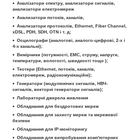
Аналізатори спектру, анализатори сигналів,
анализатори електромереж
Анализатори потоків, каналів,
Анализатори протоколів, Ethernet, Fiber Channel,
xDSL, PDH, SDH, OTN і т. д;
Осцилографи (аналогові, аналого-цифрові, 2-х і
4-х канальні);
Вимірники (потужності, ЕМС, струму, напруги,
температури, вологості, швидкості тощо );
Тестери (Ethernet, потоків, каналів,
електромереж, радіокомунікаційні);
Генератори (модулюючих сигналів, НВЧ-
сигналів, векторні генератори сигналів);
Лабораторні джерела живлення
Обладнання для бездротових мереж
Обладнання для захисту мереж та мережевої
безпеки
Обладнання для IP-моніторингу
Обладнання для випробування комп'ютерних