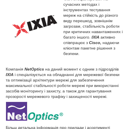
сучасних методах і
інструментах тестування
мереж на стійкість до різного
виду перешкод, зовнішнім
загрозам, стабільність роботи
при критичних навантаженнях і
багато іншого.
IXIA
активно
співпрацює з
Cisco,
надаючи
клієнтам пакетне рішення з
безпеки.
Компанія
NetOptics
на даний момент є одним з підрозділів
IXIA
і спеціалізується на обладнанні для мережевої безпеки
та оптимізації архітектури мережі для забезпечення
максимальної стабільності роботи мережі при використанні
засобів моніторингу і захисту, а також для гарантування
прозорості мережевого трафіку і захищеності мережі.
Більш детальна інформація про прилади і асортименті