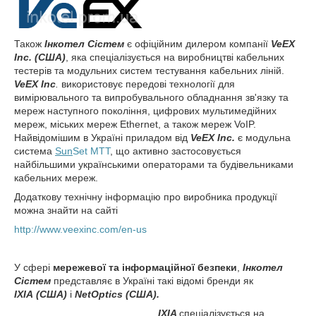
Також
Інкотел Сістем
є офіційним дилером компанії
VeEX
Inc. (США)
, яка спеціалізується на виробництві кабельних
тестерів та модульних систем тестування кабельних ліній.
VeEX Inc
.
використовує передові технології для
вимірювального та випробувального обладнання зв'язку та
мереж наступного покоління, цифрових мультимедійних
мереж, міських мереж Ethernet, а також мереж VoIP.
Найвідомішим в Україні приладом від
VeEX Inc.
є модульна
система
Sun
Set MTT
, що активно застосовується
найбільшими українськими операторами та будівельниками
кабельних мереж.
Додаткову технічну інформацію про виробника продукції
можна знайти на сайті
http://www.veexinc.com/en-us
У сфері
мережевої та інформаційної безпеки
,
Інкотел
Сістем
представляє в Україні такі відомі бренди як
IXIA
(США)
і
NetOptics (США).
IXIA
спеціалізується на