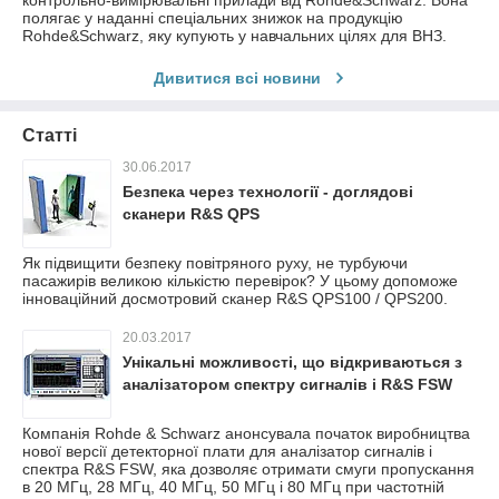
контрольно-вимірювальні прилади від Rohde&Schwarz. Вона
полягає у наданні спеціальних знижок на продукцію
Rohde&Schwarz, яку купують у навчальних цілях для ВНЗ.
Дивитися всі новини
Статті
30.06.2017
Безпека через технології - доглядові
сканери R&S QPS
Як підвищити безпеку повітряного руху, не турбуючи
пасажирів великою кількістю перевірок? У цьому допоможе
інноваційний досмотровий сканер R&S QPS100 / QPS200.
20.03.2017
Унікальні можливості, що відкриваються з
аналізатором спектру сигналів і R&S FSW
Компанія Rohde & Schwarz анонсувала початок виробництва
нової версії детекторної плати для аналізатор сигналів і
спектра R&S FSW, яка дозволяє отримати смуги пропускання
в 20 МГц, 28 МГц, 40 МГц, 50 МГц і 80 МГц при частотній