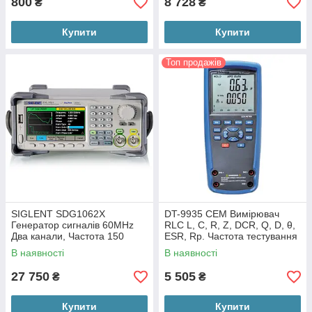
800
8 728
₴
₴
Купити
Купити
Топ продажів
SIGLENT SDG1062X
DT-9935 CEM Вимірювач
Генератор сигналів 60MHz
RLC L, C, R, Z, DCR, Q, D, θ,
Два канали, Частота 150
ESR, Rp. Частота тестування
MSA, Дозвіл 1 мкГц
100кГц Київ
В наявності
В наявності
27 750
5 505
₴
₴
Купити
Купити