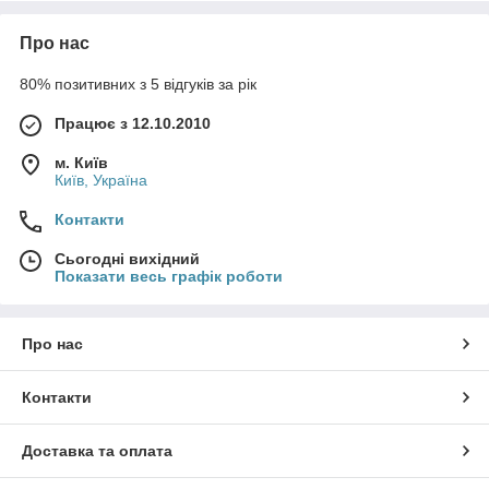
Струмові кліщі
Пірометри
Про нас
Осцилографи
80% позитивних з 5 відгуків за рік
Аналізатор спектру, аналізатор сигналів,
аналізатор електромереж
Працює з 12.10.2010
Аналізатори потоків, каналів,
м. Київ
Аналізатори протоколів, Ethernet, Fiber Channel,
Київ, Україна
xDSL, PDH, SDH, OTN і т. д;
Контакти
Осцилографи (аналогові, аналого-цифрові, 2-х и 4-х
канальні);
Сьогодні вихідний
Показати весь графік роботи
Вимірники (потужності, ЕМС, струму, напруги,
температури, вологості, швидкості тощо );
Тестери (Ethernet, потоків, каналів, електромереж,
Про нас
радіокомунікаційні);
Генератори (модулюючих сигналів, НВЧ-сигналів,
Контакти
векторні генератори сигналів);
Лабораторні джерела живлення
Доставка та оплата
Обладнання для бездротових мереж
Обладнання для захисту мереж та мережевої