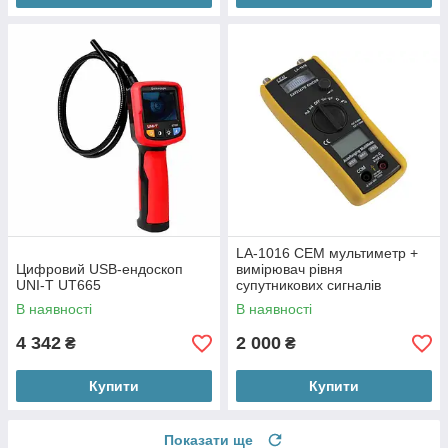
LA-1016 CEM мультиметр +
Цифровий USB-ендоскоп
вимірювач рівня
UNI-T UT665
супутникових сигналів
В наявності
В наявності
4 342
2 000
₴
₴
Купити
Купити
Показати ще