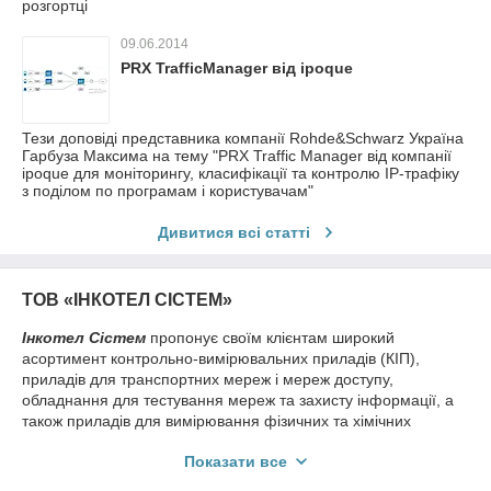
розгортці
09.06.2014
PRX TrafficManager від ipoque
Тези доповіді представника компанії Rohde&Schwarz Україна
Гарбуза Максима на тему "PRX Traffic Manager від компанії
ipoque для моніторингу, класифікації та контролю IP-трафіку
з поділом по програмам і користувачам"
Дивитися всі статті
ТОВ «ІНКОТЕЛ СІСТЕМ»
Інкотел Сістем
пропонує своїм клієнтам широкий
асортимент контрольно-вимірювальних приладів (КІП),
приладів для транспортних мереж і мереж доступу,
обладнання для тестування мереж та захисту інформації, а
також приладів для вимірювання фізичних та хімічних
величин.
Показати все
Мультиметри